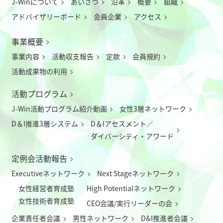
J-Winについて
あいさつ
沿革
概要
組織
アドバイザリーボード
会員企業
アクセス
事業概要
事業内容
活動収支報告
定款
会員規約
活動成果物の利用
活動プログラム
J-Win活動プログラム紹介動画
女性3層ネットワーク
D＆I推進3層システム
D＆Iアセスメント／
ダイバーシティ・アワード
定例会活動報告
Executiveネットワーク
Next Stageネットワーク
女性経営者育成塾
High Potentialネットワーク
女性技術者育成塾
CEO会議/実行リーダーの会
企業責任者会議
男性ネットワーク
D&I推進者会議