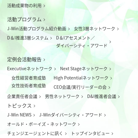
活動成果物の利用
活動プログラム
J-Win活動プログラム紹介動画
女性3層ネットワーク
D＆I推進3層システム
D＆Iアセスメント／
ダイバーシティ・アワード
定例会活動報告
Executiveネットワーク
Next Stageネットワーク
女性経営者育成塾
High Potentialネットワーク
女性技術者育成塾
CEO会議/実行リーダーの会
企業責任者会議
男性ネットワーク
D&I推進者会議
トピックス
J-Win NEWS
J-Winダイバーシティ・アワード
オールド・ボーイズ・ネットワーク
チェンジエージェントに訊く
トップインタビュー