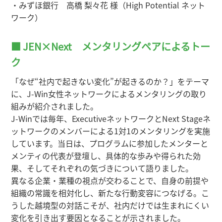
・みずほ銀行 高橋 梨々花 様（High Potential ネット
ワーク）
■ JEN×Next メンタリングペアによるトー
ク
「なぜ“社内で起きない変化”が起きるのか？」をテーマ
に、J-Win女性ネットワークによるメンタリングの取り
組みが紹介されました。
J-Winでは毎年、ExecutiveネットワークとNext Stageネ
ットワークのメンバーによる1対1のメンタリングを実施
しています。当日は、プログラムに参加したメンターと
メンティの代表が登壇し、具体的な歩みや得られた効
果、そしてそれぞれの気づきについて語りました。
異なる企業・業種の視点が交わることで、自身の前提や
組織の常識を相対化し、新たな行動変容につなげる。こ
うした越境型の対話こそが、社内だけでは生まれにくい
変化を引き出す要因となることが示されました。