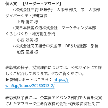
個人賞 【リーダー・アワード】
• 株式会社三菱UFJ銀行 人事部 部長 兼 人事部
ダイバーシティ推進室長
上場 庸江 様
• 東日本旅客鉄道株式会社 マーケティング本部
くらしづくり・地方創生部門
小西 好美 様
• 株式会社商工組合中央金庫 DE＆I推進部 部長
船曳 泰雄 様
表彰式の様子、授賞理由については、公式サイトにて詳
しくご紹介しております。ぜひご覧ください。
▶ 詳細レポートはこちら：
https://j-
win5.jp/topics/20260313-2/
表彰式終了後には、企業賞アドバンス部門で大賞を受賞
されたアフラック生命保険株式会社 代表取締役社長 古