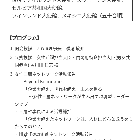
セルビア共和国大使館、
フィンランド大使館、メキシコ大使館（五十音順）
【プログラム】
開会挨拶 J-Win理事長 横尾 敬介
来賓挨拶 女性活躍担当大臣・内閣府特命担当大臣(男女共
同参画) 黄川田 仁志 様
女性三層ネットワーク活動報告
Beyond Boundaries
「企業を超え、世代を超え、未来を創る
～女性三層ネットワークが生み出す越境型リーダー
シップ」
・三層幹事長による活動総括
「企業を超えたネットワークは、人材にどんな成長をも
たらすのか？」
・High Potential ネットワーク活動報告