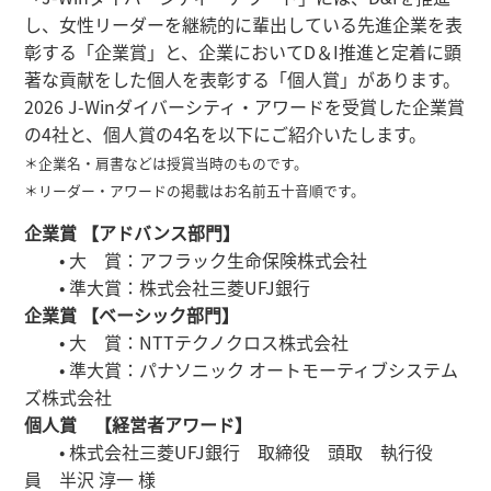
し、女性リーダーを継続的に輩出している先進企業を表
彰する「企業賞」と、企業においてD＆I推進と定着に顕
著な貢献をした個人を表彰する「個人賞」があります。
2026 J-Winダイバーシティ・アワードを受賞した企業賞
の4社と、個人賞の4名を以下にご紹介いたします。
＊企業名・肩書などは授賞当時のものです。
＊リーダー・アワードの掲載はお名前五十音順です。
企業賞 【アドバンス部門】
• 大 賞：アフラック生命保険株式会社
• 準大賞：株式会社三菱UFJ銀行
企業賞 【ベーシック部門】
• 大 賞：NTTテクノクロス株式会社
• 準大賞：パナソニック オートモーティブシステム
ズ株式会社
個人賞 【経営者アワード】
• 株式会社三菱UFJ銀行 取締役 頭取 執行役
員 半沢 淳一 様