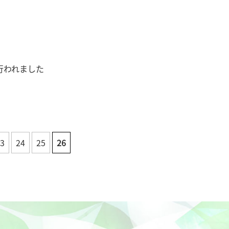
」が行われました
3
24
25
26