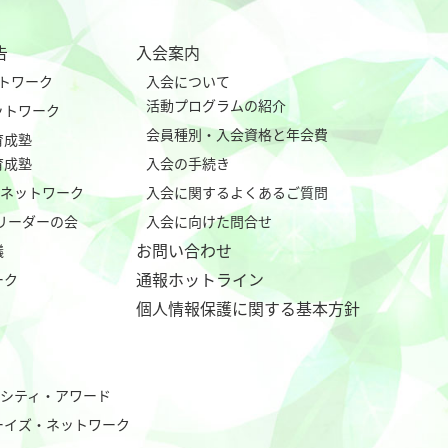
告
入会案内
ネットワーク
入会について
活動プログラムの紹介
eネットワーク
会員種別・入会資格と年会費
育成塾
育成塾
入会の手続き
tialネットワーク
入会に関するよくあるご質問
行リーダーの会
入会に向けた問合せ
お問い合わせ
議
通報ホットライン
ーク
個人情報保護に関する基本方針
バーシティ・アワード
ーイズ・ネットワーク