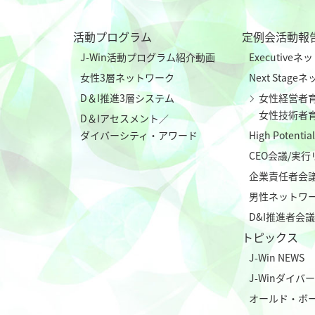
活動プログラム
定例会活動報
J-Win活動プログラム紹介動画
Executive
女性3層ネットワーク
Next Stag
D＆I推進3層システム
女性経営者
女性技術者
D＆Iアセスメント／
ダイバーシティ・アワード
High Poten
CEO会議/実
企業責任者会
男性ネットワ
D&I推進者会議
トピックス
J-Win NEWS
J-Winダイ
オールド・ボ