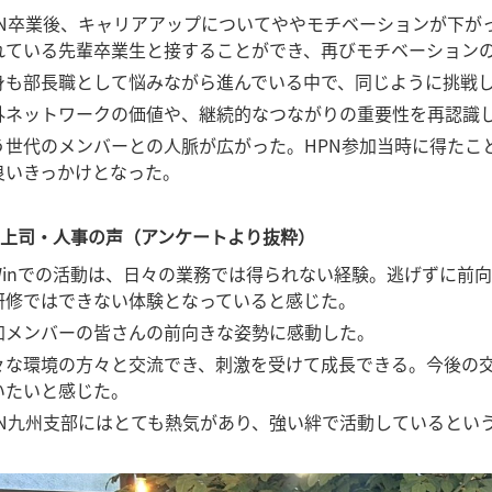
PN卒業後、キャリアアップについてややモチベーションが下が
れている先輩卒業生と接することができ、再びモチベーション
身も部長職として悩みながら進んでいる中で、同じように挑戦
外ネットワークの価値や、継続的なつながりの重要性を再認識
う世代のメンバーとの人脈が広がった。HPN参加当時に得たこ
良いきっかけとなった。
加上司・人事の声（アンケートより抜粋）
-Winでの活動は、日々の業務では得られない経験。逃げずに
研修ではできない体験となっていると感じた。
加メンバーの皆さんの前向きな姿勢に感動した。
々な環境の方々と交流でき、刺激を受けて成長できる。今後の
いたいと感じた。
PN九州支部にはとても熱気があり、強い絆で活動しているとい