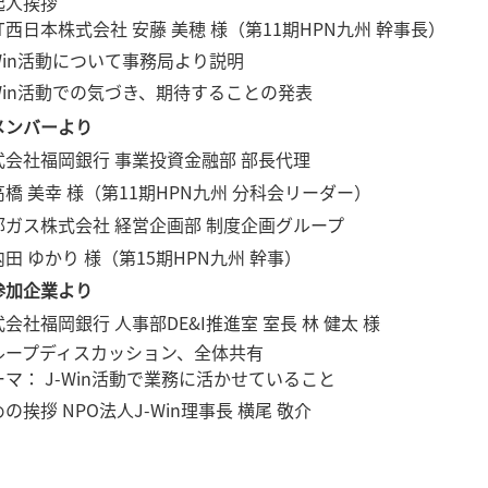
起人挨拶
T西日本株式会社 安藤 美穂 様（第11期HPN九州 幹事長）
-Win活動について事務局より説明
-Win活動での気づき、期待することの発表
メンバーより
式会社福岡銀行 事業投資金融部 部長代理
橋 美幸 様（第11期HPN九州 分科会リーダー）
部ガス株式会社 経営企画部 制度企画グループ
田 ゆかり 様（第15期HPN九州 幹事）
参加企業より
会社福岡銀行 人事部DE&I推進室 室長 林 健太 様
ループディスカッション、全体共有
ーマ： J-Win活動で業務に活かせていること
の挨拶 NPO法人J-Win理事長 横尾 敬介