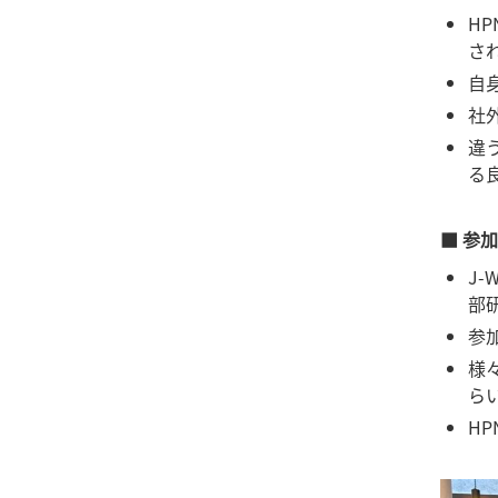
H
さ
自
社
違
る
■ 参
J
部
参
様
ら
H