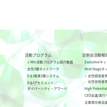
活動プログラム
定例会活動報
J-Win活動プログラム紹介動画
Executive
女性3層ネットワーク
Next Stag
D＆I推進3層システム
女性経営者
女性技術者
D＆Iアセスメント／
ダイバーシティ・アワード
High Poten
CEO会議/実
企業責任者会