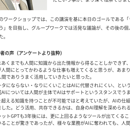
のワークショップでは、この講演を基に本日のゴールである「
う」を目指し、グループワークでは活発な議論が、その後の個
た。
加者の声（アンケートより抜粋）
Iはあくまでも人間に知識から出た情報から得ることしかできず
Iが人間にとってかわるような仕事も増えてくると思うが、あま
人間でありうまく活用していきたいと思った。
ータにならない・なりにくいことはAIに代替されにくい、とい
成AIについては人間が主体でAIはサポートというスタンスで
Iを超える知識を持つことが不可能ではと考えていたが、AIの
ました。どう活用、共存できるかは、自身のAI理解を深められ
ャットGPTも3年後には、更に上回るようなツールが出てくるこ
いることが驚きであったが、様々な業務がAIに奪われても、人