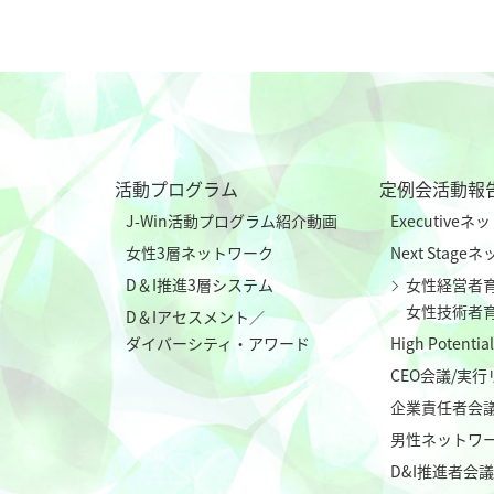
活動プログラム
定例会活動報
J-Win活動プログラム紹介動画
Executive
女性3層ネットワーク
Next Stag
D＆I推進3層システム
女性経営者
女性技術者
D＆Iアセスメント／
ダイバーシティ・アワード
High Poten
CEO会議/実
企業責任者会
男性ネットワ
D&I推進者会議