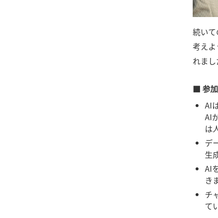
続いて
考えよ
れまし
■ 参
A
A
は
デ
生
A
き
チ
て