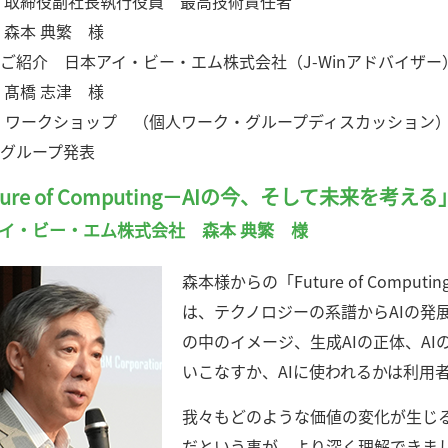
役副社長執行役員 最高技術責任者
 典繁 様
 日本アイ・ビー・エム株式会社（J-Winアドバイザー
 志津 様
 ワークショップ （個人ワーク・グループディスカッション
ープ発表
ture of Computing－AIの今、そして未来を考える
イ・ビー・エム株式会社 森本 典繁 様
森本様からの「Future of Comp
は、テクノロジーの系譜からAIの発
の中のイメージ、生成AIの正体、A
いこなすか、AIに使われるかは利用
我々もどのような価値の変化が生じ
だという事が、より深く理解できま