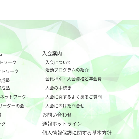
告
入会案内
ネットワーク
入会について
活動プログラムの紹介
eネットワーク
会員種別・入会資格と年会費
育成塾
育成塾
入会の手続き
tialネットワーク
入会に関するよくあるご質問
行リーダーの会
入会に向けた問合せ
お問い合わせ
議
通報ホットライン
ーク
個人情報保護に関する基本方針