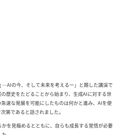
）
）
」
uting ―AIの今、そして未来を考えるー」と題した講演で
展の歴史をたどることから始まり、生成AIに対する世
Iの急速な発展を可能にしたものは何かと進み、AIを使
者次第であると話されました。
るかを見極めるとともに、自らも成長する覚悟が必要
した。