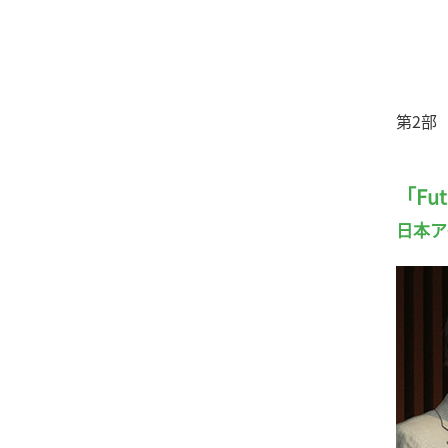
取締
森本
ご紹介
髙橋
第2部
グル
「Fu
日本ア