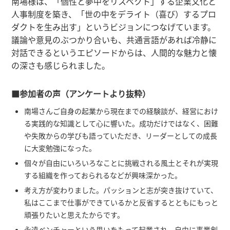
南場様は、「個性と夢中をリスペクト」する企業文化と
人事制度を築き、「世の中をデライト（喜び）するプロ
ダクトを生み出す」というビジョンにつなげています。
議論や意見のぶつかり合いも、共通言語があれば冷静に
対話できるというエピソードからは、人間的な魅力と懐
の深さも感じられました。
■参加者の声（アンケートより抜粋）
南場さんご自身の起業から現在までの経験談が、経営におけ
る実践的な知識として心に響いた。成功だけではなく、困難
や失敗からの学びも語っていただき、リーダーとしての成長
に大変勉強になった。
個々が自由にいろいろなことに挑戦される風土とそれが実現
する組織を作っておられるなどが興味深かった。
考え方が変わりました。パッションと志が突き抜けていて、
私はここまで仕事ができているかと反省するとともにもっと
頑張りたいと思えたからです。
永遠ベンチャーという思いをもって起業され、自由に事業創