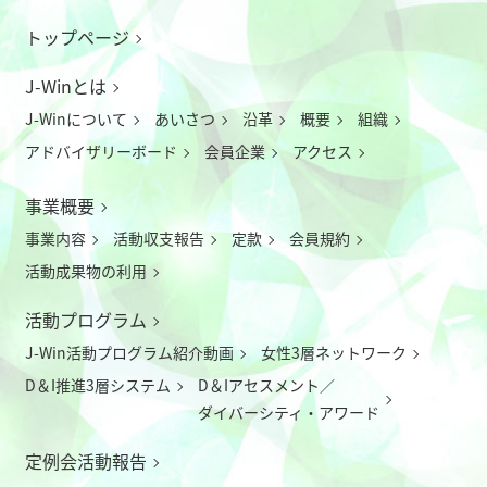
トップページ
J-Winとは
J-Winについて
あいさつ
沿革
概要
組織
アドバイザリーボード
会員企業
アクセス
事業概要
事業内容
活動収支報告
定款
会員規約
活動成果物の利用
活動プログラム
J-Win活動プログラム紹介動画
女性3層ネットワーク
D＆I推進3層システム
D＆Iアセスメント／
ダイバーシティ・アワード
定例会活動報告