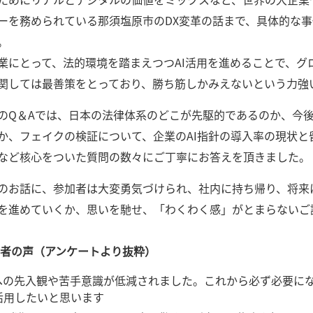
ーを務められている那須塩原市のDX変革の話まで、具体的な
。
業にとって、法的環境を踏まえつつAI活用を進めることで、グ
関しては最善策をとっており、勝ち筋しかみえないという力強
のQ＆Aでは、日本の法律体系のどこが先駆的であるのか、今
か、フェイクの検証について、企業のAI指針の導入率の現状と
など核心をついた質問の数々にご丁寧にお答えを頂きました。
のお話に、参加者は大変勇気づけられ、社内に持ち帰り、将来
を進めていくか、思いを馳せ、「わくわく感」がとまらないご
加者の声（アンケートより抜粋）
Iへの先入観や苦手意識が低減されました。これから必ず必要に
活用したいと思います