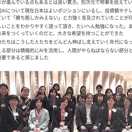
本が進んでいる点もあるとは良い驚き。別次元で物事を捉えて
成AIについて現在日本はよいポジションにいるし、投資額やナ
ていて「勝ち筋しかみえない」と力強く言及されていたことが
しいことをわかりやすく語って頂き、たいへん勉強になった。
未来をつくっていくのだと、大きな希望を持つことができた
分たちはこうした人たちをどんどん伸ばし支えていく年代にな
える部分は積極的にAIを活用し、人間がやらねばならない部分
重要であると感じました