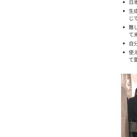
日
生
じ
難
て
自
使
て