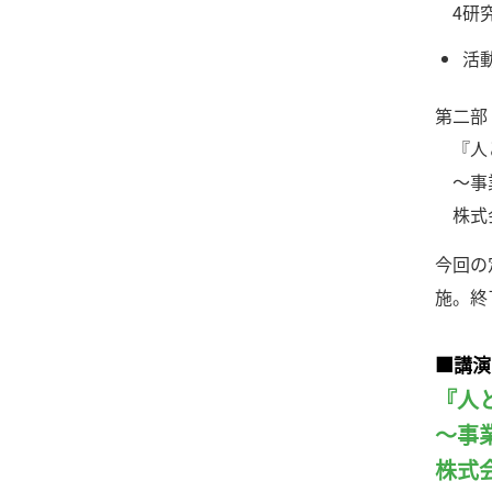
4研究
活
第二部
『人と
～事業
株式会
今回の
施。終
■講演
『人
～事
株式会