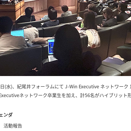
0日(水)、紀尾井フォーラムにて J-Win Executive ネット
Executiveネットワーク卒業生を加え、計56名がハイブリッ
ェンダ
 活動報告