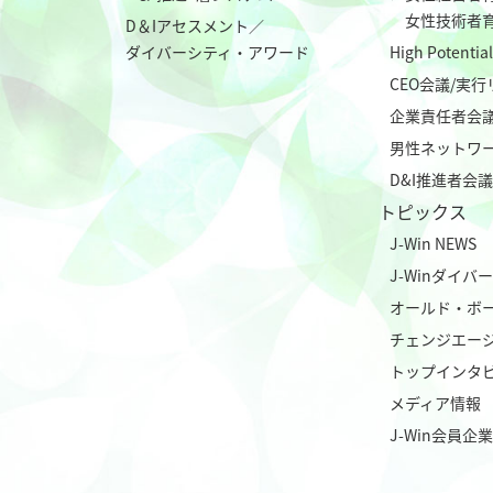
女性技術者
D＆Iアセスメント／
ダイバーシティ・アワード
High Poten
CEO会議/実
企業責任者会
男性ネットワ
D&I推進者会議
トピックス
J-Win NEWS
J-Winダイ
オールド・ボ
チェンジエー
トップインタ
メディア情報
J-Win会員企