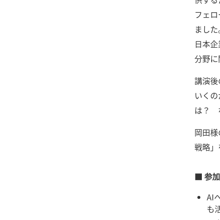
フェロ
ました
日本企
分野に
講演後
いくの
は？ 
岡田様
戦略」
■ 参
A
も