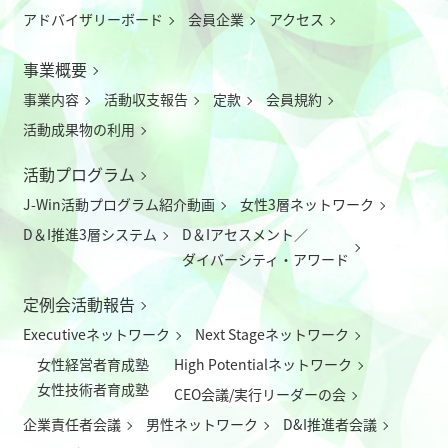
アドバイザリーボード
会員企業
アクセス
事業概要
事業内容
活動収支報告
定款
会員規約
活動成果物の利用
活動プログラム
J-Win活動プログラム紹介動画
女性3層ネットワーク
D＆I推進3層システム
D＆Iアセスメント／
ダイバーシティ・アワード
定例会活動報告
Executiveネットワーク
Next Stageネットワーク
女性経営者育成塾
High Potentialネットワーク
女性技術者育成塾
CEO会議/実行リーダーの会
企業責任者会議
男性ネットワーク
D&I推進者会議