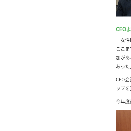
CEO
「女性
ここま
加があ
あった
CEO
ップを
今年度