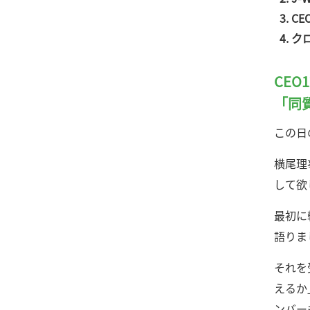
C
ク
CEO
「同
この日
横尾理
して欲
最初に
語りま
それを
えるか
ンバー