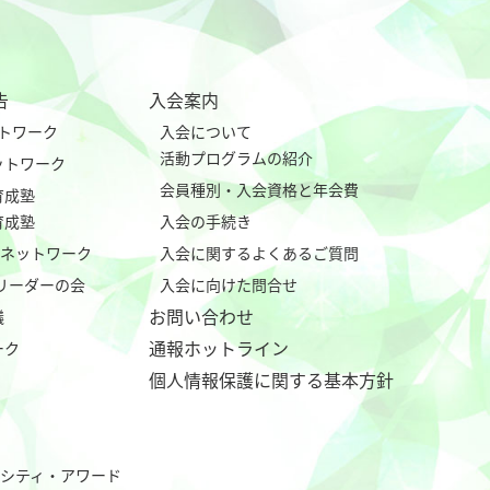
告
入会案内
ネットワーク
入会について
活動プログラムの紹介
eネットワーク
会員種別・入会資格と年会費
育成塾
育成塾
入会の手続き
tialネットワーク
入会に関するよくあるご質問
行リーダーの会
入会に向けた問合せ
お問い合わせ
議
通報ホットライン
ーク
個人情報保護に関する基本方針
バーシティ・アワード