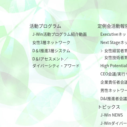
活動プログラム
定例会活動報
J-Win活動プログラム紹介動画
Executive
女性3層ネットワーク
Next Stag
D＆I推進3層システム
女性経営者
女性技術者
D＆Iアセスメント／
ダイバーシティ・アワード
High Poten
CEO会議/実
企業責任者会
男性ネットワ
D&I推進者会議
トピックス
J-Win NEWS
J-Winダイ