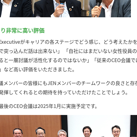
より非常に高い評価
Executiveがキャリアの各ステージでどう感じ、どう考えた
で突っ込んだ話は出来ない」 「自社にはまだいない女性役員の
ると一層討議が活性化するのではないか」「従来のCEO会議
」など高い評価をいただきました。
会議メンバーの皆様にもJENメンバーのチームワークの良さと存
発揮してくれるとの期待を持っていただけたことでしょう。
最後のCEO会議は2025年1月に実施予定です。