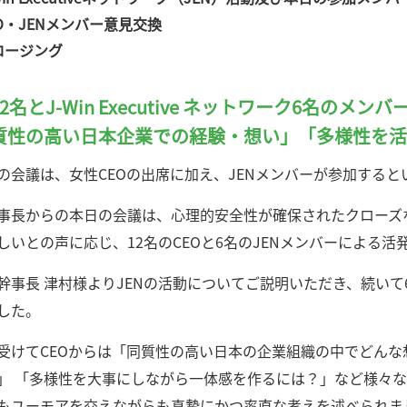
EO・JENメンバー意見交換
ロージング
12名とJ-Win Executive ネットワーク6名のメ
質性の高い日本企業での経験・想い」「多様性を活
の会議は、女性CEOの出席に加え、JENメンバーが参加する
事長からの本日の会議は、心理的安全性が確保されたクローズ
しいとの声に応じ、12名のCEOと6名のJENメンバーによる
幹事長 津村様よりJENの活動についてご説明いただき、続いて
した。
受けてCEOからは「同質性の高い日本の企業組織の中でどんな
」 「多様性を大事にしながら一体感を作るには？」など様々な
もユーモアを交えながらも真摯にかつ率直な考えを述べられま