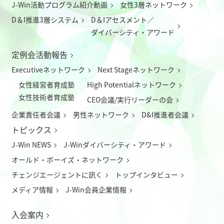
J-Win活動プログラム紹介動画
女性3層ネットワーク
D＆I推進3層システム
D＆Iアセスメント／
ダイバーシティ・アワード
定例会活動報告
Executiveネットワーク
Next Stageネットワーク
女性経営者育成塾
High Potentialネットワーク
女性技術者育成塾
CEO会議/実行リーダーの会
企業責任者会議
男性ネットワーク
D&I推進者会議
トピックス
J-Win NEWS
J-Winダイバーシティ・アワード
オールド・ボーイズ・ネットワーク
チェンジエージェントに訊く
トップインタビュー
メディア情報
J-Win会員企業情報
入会案内