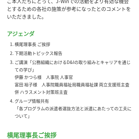
ご本人たちにとって、J-Winでの活動をより有効な機会
とするための各社の施策が参考になったとのコメントを
いただきました。
アジェンダ
横尾理事長 ご挨拶
下期活動トピックス報告
ご講演「公務組織におけるD&Iの取り組みとキャリアを通じ
ての学び」
伊藤 かつら様 人事院 人事官
富田 裕子様 人事院職員福祉局職員福祉課 両立支援班主査
併 ハラスメント対策班主査
グループ情報共有
「各プログラムの派遣者選抜方法と派遣にあたっての工夫に
ついて」
横尾理事長ご挨拶