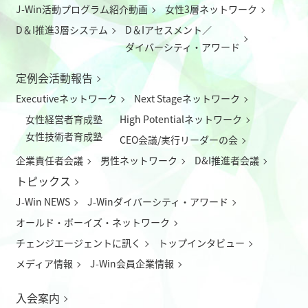
J-Win活動プログラム紹介動画
女性3層ネットワーク
D＆I推進3層システム
D＆Iアセスメント／
ダイバーシティ・アワード
定例会活動報告
Executiveネットワーク
Next Stageネットワーク
女性経営者育成塾
High Potentialネットワーク
女性技術者育成塾
CEO会議/実行リーダーの会
企業責任者会議
男性ネットワーク
D&I推進者会議
トピックス
J-Win NEWS
J-Winダイバーシティ・アワード
オールド・ボーイズ・ネットワーク
チェンジエージェントに訊く
トップインタビュー
メディア情報
J-Win会員企業情報
入会案内