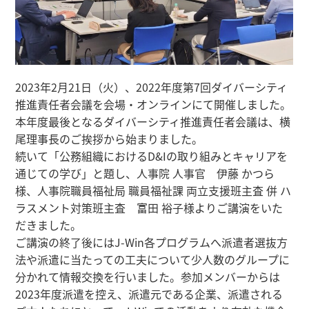
2023年2月21日（火）、2022年度第7回ダイバーシティ
推進責任者会議を会場・オンラインにて開催しました。
本年度最後となるダイバーシティ推進責任者会議は、横
尾理事長のご挨拶から始まりました。
続いて「公務組織におけるD&Iの取り組みとキャリアを
通じての学び」と題し、人事院 人事官 伊藤 かつら
様、人事院職員福祉局 職員福祉課 両立支援班主査 併 ハ
ラスメント対策班主査 富田 裕子様よりご講演をいた
だきました。
ご講演の終了後にはJ-Win各プログラムへ派遣者選抜方
法や派遣に当たっての工夫について少人数のグループに
分かれて情報交換を行いました。参加メンバーからは
2023年度派遣を控え、派遣元である企業、派遣される