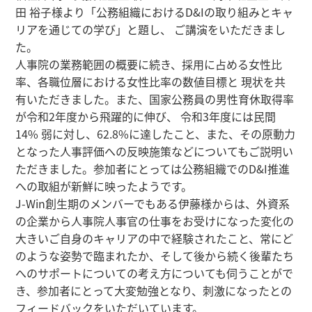
田 裕子様より「公務組織におけるD&Iの取り組みとキャ
リアを通じての学び」と題し、 ご講演をいただきまし
た。
人事院の業務範囲の概要に続き、採用に占める女性比
率、各職位層における女性比率の数値目標と 現状を共
有いただきました。また、国家公務員の男性育休取得率
が令和2年度から飛躍的に伸び、 令和3年度には民間
14% 弱に対し、62.8%に達したこと、また、その原動力
となった人事評価への反映施策などについてもご説明い
ただきました。参加者にとっては公務組織でのD&I推進
への取組が新鮮に映ったようです。
J-Win創生期のメンバーでもある伊藤様からは、外資系
の企業から人事院人事官の仕事をお受けになった変化の
大きいご自身のキャリアの中で経験されたこと、常にど
のような姿勢で臨まれたか、そして後から続く後輩たち
へのサポートについての考え方についても伺うことがで
き、参加者にとって大変勉強となり、刺激になったとの
フィードバックをいただいています。