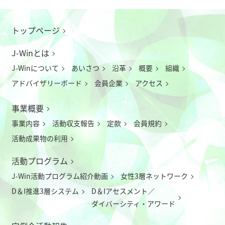
トップページ
J-Winとは
J-Winについて
あいさつ
沿革
概要
組織
アドバイザリーボード
会員企業
アクセス
事業概要
事業内容
活動収支報告
定款
会員規約
活動成果物の利用
活動プログラム
J-Win活動プログラム紹介動画
女性3層ネットワーク
D＆I推進3層システム
D＆Iアセスメント／
ダイバーシティ・アワード