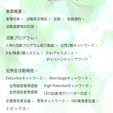
事業概要
事業内容
活動収支報告
定款
会員規約
活動成果物の利用
活動プログラム
J-Win活動プログラム紹介動画
女性3層ネットワーク
D＆I推進3層システム
D＆Iアセスメント／
ダイバーシティ・アワード
定例会活動報告
Executiveネットワーク
Next Stageネットワーク
女性経営者育成塾
High Potentialネットワーク
女性技術者育成塾
CEO会議/実行リーダーの会
企業責任者会議
男性ネットワーク
D&I推進者会議
トピックス