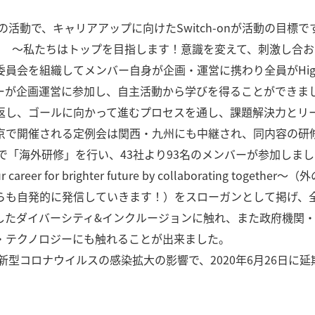
年の活動で、キャリアアップに向けたSwitch-onが活動の目標です。2
spire each other ! ～私たちはトップを目指します！意識を変
会を組織してメンバー自身が企画・運営に携わり全員がHigh P
が企画運営に参加し、自主活動から学びを得ることができまし
返し、ゴールに向かって進むプロセスを通し、課題解決力とリ
京で開催される定例会は関西・九州にも中継され、同内容の研
で「海外研修」を行い、43社より93名のメンバーが参加しま
 our career for brighter future by collaborati
分達からも自発的に発信していきます！）をスローガンとして掲げ
したダイバーシティ&インクルージョンに触れ、また政府機関・
・テクノロジーにも触れることが出来ました。
新型コロナウイルスの感染拡大の影響で、2020年6月26日