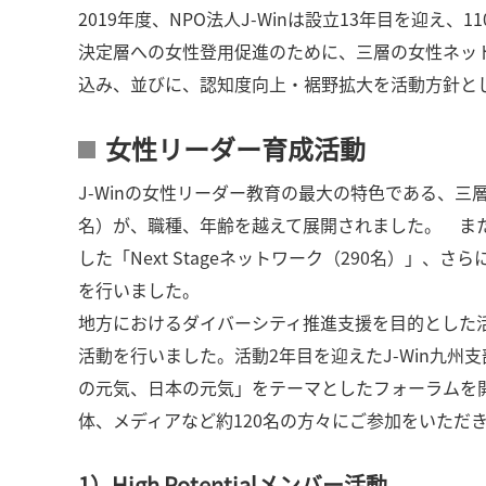
2019年度、NPO法人J-Winは設立13年目を
決定層への女性登用促進のために、三層の女性ネッ
込み、並びに、認知度向上・裾野拡大を活動方針と
女性リーダー育成活動
J-Winの女性リーダー教育の最大の特色である、三層の
名）が、職種、年齢を越えて展開されました。 また、
した「Next Stageネットワーク（290名）」、さ
を行いました。
地方におけるダイバーシティ推進支援を目的とした活動では、J
活動を行いました。活動2年目を迎えたJ-Win九州支部
の元気、日本の元気」をテーマとしたフォーラムを開
体、メディアなど約120名の方々にご参加をいただ
1）High Potentialメンバー活動