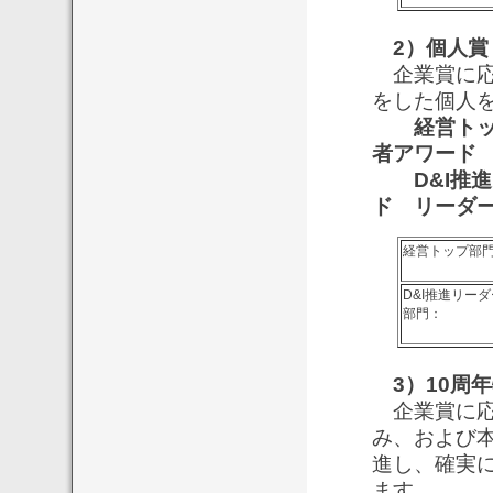
2）個人賞
企業賞に応
をした個人
経営トップ
者アワード
D&I推
ド リーダ
経営トップ部
D&I推進リーダ
部門：
3）10周
企業賞に応
み、および本
進し、確実
ます。