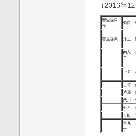
（2016年
審査委員
樋口 
長
審査委員
井上 
内永 
子
小原 
古賀 
渋澤 
武川 
中石 
吉田 
吉丸 
子