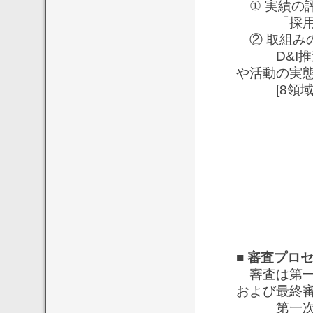
① 実績の
「採用」「
② 取組み
D&I推進
や活動の実
[8領域
（1）経
（2）D
（3）管
（4）
（5）
（6）
（7）業
（8）組
■ 審査プロ
審査は第一
および最終
第一次審