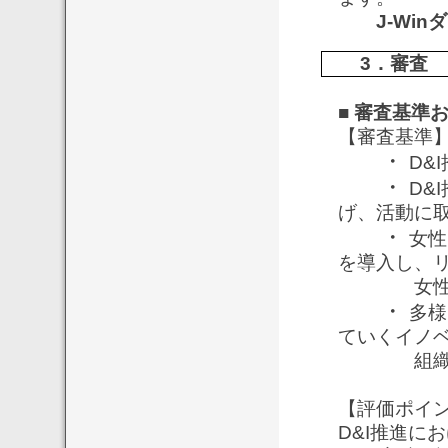
J-Win
3．審査
■ 審査基準
【審査基準
・
D&
・
D&
げ、活動に
・
女性
を導入し、
女性比率
・
多様
ていくイノ
組織風土
【評価ポイ
D&I推進に