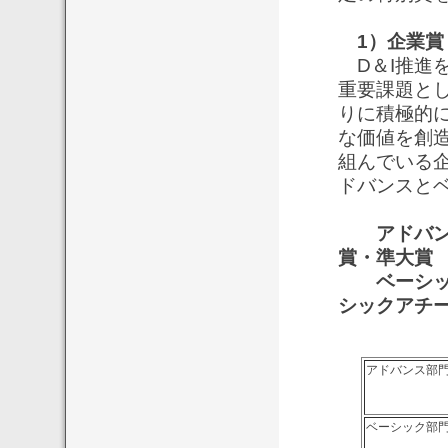
1）企業賞
D＆I推進
重要課題と
りに積極的
な価値を創
組んでいる企
ドバンスと
アドバンス
賞・準大賞
ベーシック
シックアチ
大
アドバンス部
ベーシック部