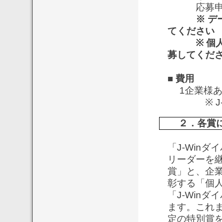
応募申請
※ デ
てください
※ 個
募してくだ
■
費用
1企業様あ
※ J-W
２．各賞に
「J-Win
リーダーを
賞」と、企業
彰する「個
「J-Win
ます。これま
定の特別賞