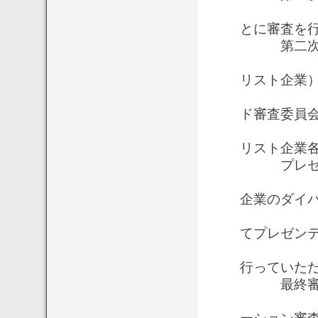
専用サ
とに審査を
第二次審
※ 第
リスト企業
2017
ド審査委員
ヒアリ
リスト企業
プレゼン
第一次
企業のダイ
の方か
てプレゼン
審査委
行っていた
最終審
第一次