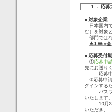
１． 応募
■
対象企業
日本国内で
む）を対象と
部門ではな
★J-Wi
■
応募受付期間
①
応募申
先にお送り
応募申請
②応募申請
グインするた
パスワード
いたします
10月3日
いただき、