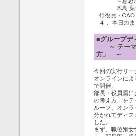
～意思決定
木島 葉子氏
行役員・CAO
４． 本日の
■グループデ
～ テーマ
方」 ～
今回の実行リー
オンラインによ
で開催。
部長・役員層に
の考え方」をテ
ループ、オンラ
分かれてディス
した。
まず、職位別女