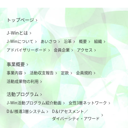
トップページ
J-Winとは
J-Winについて
あいさつ
沿革
概要
組織
アドバイザリーボード
会員企業
アクセス
事業概要
事業内容
活動収支報告
定款
会員規約
活動成果物の利用
活動プログラム
J-Win活動プログラム紹介動画
女性3層ネットワーク
D＆I推進3層システム
D＆Iアセスメント／
ダイバーシティ・アワード