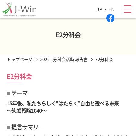
JP
EN
E2分科会
トップページ
2026
分科会活動 報告書
E2分科会
E2分科会
テーマ
15年後、私たちらしく“はたらく”自由と選べる未来
〜笑顔戦略2040〜
提言サマリー